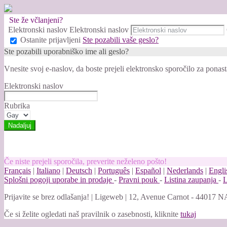
Ste že včlanjeni?
Elektronski naslov
Elektronski naslov
Ostanite prijavljeni
Ste pozabili vaše geslo?
Ste pozabili uporabniško ime ali geslo?
Vnesite svoj e-naslov, da boste prejeli elektronsko sporočilo za ponast
Elektronski naslov
Rubrika
Če niste prejeli sporočila, preverite neželeno pošto!
Français
|
Italiano
|
Deutsch
|
Português
|
Español
|
Nederlands
|
Engli
Splošni pogoji uporabe in prodaje
-
Pravni pouk
-
Listina zaupanja
-
L
Prijavite se brez odlašanja!
|
Ligeweb | 12, Avenue Carnot - 44017 NA
Če si želite ogledati naš pravilnik o zasebnosti, kliknite
tukaj