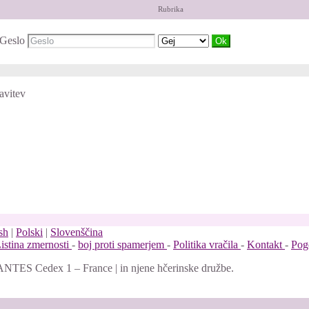
Rubrika
Geslo
avitev
sh
|
Polski
|
Slovenščina
istina zmernosti
-
boj proti spamerjem
-
Politika vračila
-
Kontakt
-
Pog
NTES Cedex 1 – France | in njene hčerinske družbe.